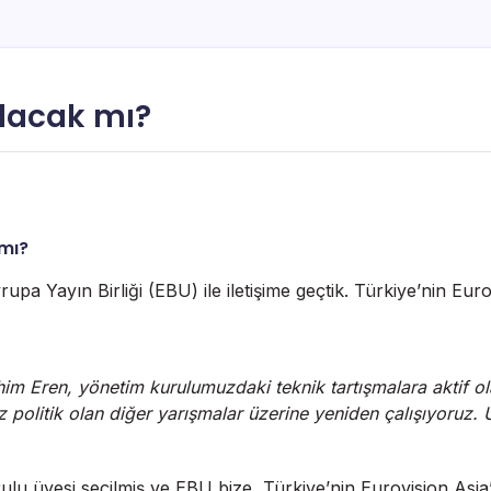
ılacak mı?
 mı?
rupa Yayın Birliği (EBU) ile iletişime geçtik. Türkiye’nin Eurov
rahim Eren, yönetim kurulumuzdaki teknik tartışmalara aktif ol
a az politik olan diğer yarışmalar üzerine yeniden çalışıyoru
üyesi seçilmiş ve EBU bize, Türkiye’nin Eurovision Asia’ya