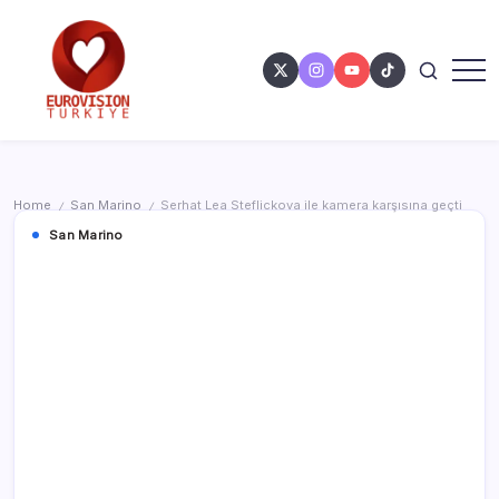
Home
San Marino
Serhat Lea Steflickova ile kamera karşısına geçti
/
/
San Marino