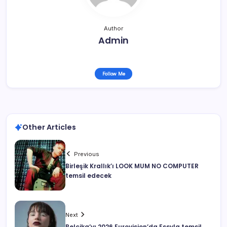
Author
Admin
Follow Me
Other Articles
Previous
Birleşik Krallık’ı LOOK MUM NO COMPUTER
temsil edecek
Next
Belçika’yı 2026 Eurovision’da Essyla temsil