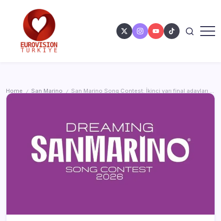
Home
San Marino
San Marino Song Contest: İkinci yarı final adayları açıklandı
/
/