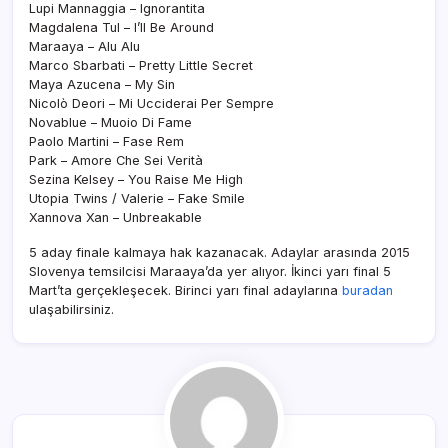
Lupi Mannaggia – Ignorantita
Magdalena Tul – I’ll Be Around
Maraaya – Alu Alu
Marco Sbarbati – Pretty Little Secret
Maya Azucena – My Sin
Nicolò Deori – Mi Ucciderai Per Sempre
Novablue – Muoio Di Fame
Paolo Martini – Fase Rem
Park – Amore Che Sei Verità
Sezina Kelsey – You Raise Me High
Utopia Twins / Valerie – Fake Smile
Xannova Xan – Unbreakable
5 aday finale kalmaya hak kazanacak. Adaylar arasında 2015
Slovenya temsilcisi Maraaya’da yer alıyor. İkinci yarı final 5
Mart’ta gerçekleşecek. Birinci yarı final adaylarına
buradan
ulaşabilirsiniz.