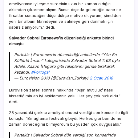
ameliyatımın iyileşme sürecinin uzun bir zaman aldığını
aklımdan çıkarmamalıyım. Bunun dışında geleceğin bana ne
fırsatlar sunacağını düşündükçe motive oluyorum, şimdiden
yeni bir albüm fikrindeyim ve sahneye geri dönmek için
sabırsızlanıyorum.” dedi.
Salvador Sobral Euronews’in düzenlediği ankette birinci
olmuştu.
Portekiz | Euronews’in düzenlediği anketlerde “Yılın En
Kültürlü İnsanı” kategorisinde Salvador Sobral %63 oyla
Adele, Kazuo İshiguro gibi rakiplerini geride bırakarak
kazandı.
#Portugal
— Eurovision 2018 (@Eurovisn_Turkey)
2 Ocak 2018
Eurovision zaferi sonrası
hakkında “‘Aşırı mutluluk’ nasıl
hissettiğimin en iyi açıklamanın yolu. Her şey çok hızlı oldu.”
dedi.
28 yasındaki şarkıcı ameliyat öncesi verdiği son konser ile ilgili
konuştu. “Bir ağlama festivali gibiydi. Herkes gibi ben de ne
zaman döneceğimi bilmiyordum bu yüzden çok duygusaldı.”
Portekiz | Salvador Sobral dün verdiği son konserinde