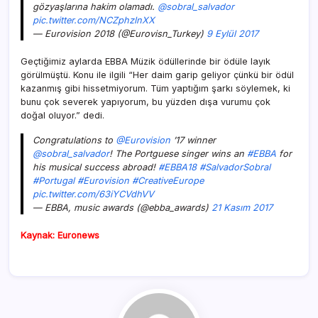
gözyaşlarına hakim olamadı.
@sobral_salvador
pic.twitter.com/NCZphzlnXX
— Eurovision 2018 (@Eurovisn_Turkey)
9 Eylül 2017
Geçtiğimiz aylarda EBBA Müzik ödüllerinde bir ödüle layık
görülmüştü. Konu ile ilgili “Her daim garip geliyor çünkü bir ödül
kazanmış gibi hissetmiyorum. Tüm yaptığım şarkı söylemek, ki
bunu çok severek yapıyorum, bu yüzden dışa vurumu çok
doğal oluyor.” dedi.
Congratulations to
@Eurovision
’17 winner
@sobral_salvador
! The Portguese singer wins an
#EBBA
for
his musical success abroad!
#EBBA18
#SalvadorSobral
#Portugal
#Eurovision
#CreativeEurope
pic.twitter.com/63iYCVdhVV
— EBBA, music awards (@ebba_awards)
21 Kasım 2017
Kaynak: Euronews