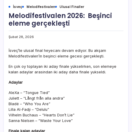
İsveç
Melodifestivalen
Ulusal Finaller
Melodifestivalen 2026: Beşinci
eleme gerçekleşti
Şubat 28, 2026
İsveç’te ulusal final heyecanı devam ediyor. Bu akşam
Melodifestivalen’in beşinci eleme gecesi gerçekleşti.
En çok oy toplayan iki aday finale yükselirken, son elemeye
kalan adaylar arasindan iki aday daha finale yukseldi.
Adaylar
AleXa – “Tongue Tied”
Juliett – “Långt från alla andra”
Bladë – “Who You Are”
Lilla Al-Fadji – “Delulu”
Vilhelm Buchaus – “Hearts Don’t Lie”
Sanna Nielsen – “Waste Your Love”
Finale kalan adaylar