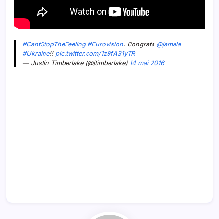
#CantStopTheFeeling
#Eurovision
. Congrats
@jamala
#Ukraine
!!
pic.twitter.com/1z9fA31yTR
— Justin Timberlake (@jtimberlake)
14 mai 2016