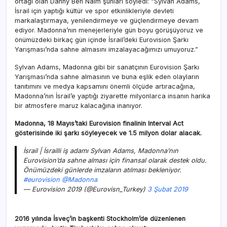
ortağı olan Danny Ben Naim şunları söyledi: “Sylvan Adams,
İsrail için yaptığı kültür ve spor etkinlikleriyle devleti
markalaştırmaya, yenilendirmeye ve güçlendirmeye devam
ediyor. Madonna’nın menejerleriyle gün boyu görüşüyoruz ve
önümüzdeki birkaç gün içinde İsrail’deki Eurovision Şarkı
Yarışması’nda sahne almasını imzalayacağımızı umuyoruz.”
Sylvan Adams, Madonna gibi bir sanatçının Eurovision Şarkı
Yarışması’nda sahne almasının ve buna eşlik eden olayların
tanıtımını ve medya kapsamını önemli ölçüde artıracağına,
Madonna’nın İsrail’e yaptığı ziyarette milyonlarca insanın harika
bir atmosfere maruz kalacağına inanıyor.
Madonna, 18 Mayıs’taki Eurovision finalinin Interval Act
gösterisinde iki şarkı söyleyecek ve 1.5 milyon dolar alacak.
İsrail | İsrailli iş adamı Sylvan Adams, Madonna’nın
Eurovision’da sahne alması için finansal olarak destek oldu.
Önümüzdeki günlerde imzaların atılması bekleniyor.
#eurovision
@Madonna
— Eurovision 2019 (@Eurovisn_Turkey)
3 Şubat 2019
2016 yılında İsveç’in başkenti Stockholm’de düzenlenen