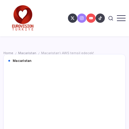
Home
Macaristan
Macaristan’ı AWS temsil edecek!
/
/
Macaristan