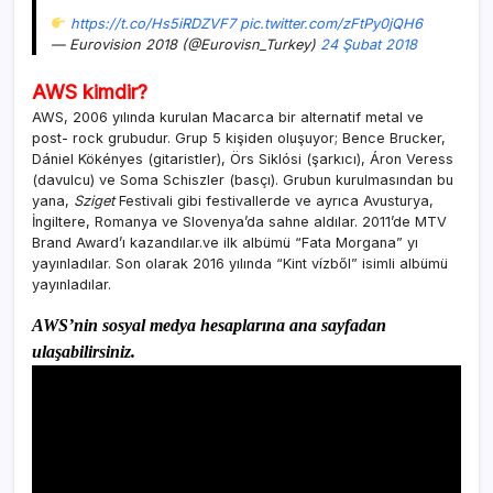
https://t.co/Hs5iRDZVF7
pic.twitter.com/zFtPy0jQH6
— Eurovision 2018 (@Eurovisn_Turkey)
24 Şubat 2018
AWS kimdir?
AWS, 2006 yılında kurulan Macarca bir alternatif metal ve
post- rock grubudur. Grup 5 kişiden oluşuyor; Bence Brucker,
Dániel Kökényes (gitaristler), Örs Siklósi (şarkıcı), Áron Veress
(davulcu) ve Soma Schiszler (basçı). Grubun kurulmasından bu
yana,
Sziget
Festivali gibi festivallerde ve ayrıca Avusturya,
İngiltere, Romanya ve Slovenya’da sahne aldılar. 2011’de MTV
Brand Award’ı kazandılar.ve ilk albümü “Fata Morgana” yı
yayınladılar. Son olarak 2016 yılında “Kint vízből” isimli albümü
yayınladılar.
AWS’nin sosyal medya hesaplarına ana sayfadan
ulaşabilirsiniz.