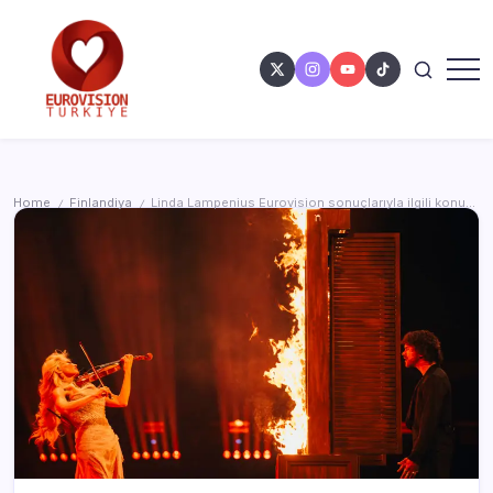
Home
Finlandiya
Linda Lampenius Eurovision sonuçlarıyla ilgili konuştu
/
/