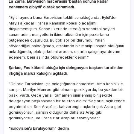
La Zarra, Eurovision macerasını ‘baştan sonuna kadar
cehennem gibiydi’ olarak yorumladı.
“Eylül ayında bana Eurovision teklifi sunulduğunda, Eylül’den
Mayıs’a kadar Fransa kanalının kölesi olacağımı
düşünmemiştim. Sahne üzerinde istediğim sanatsal şeyleri
sunamadım, maliyetlerin ikinci albümüm için pazarlama
bütçemden düşürüldü. Bu çok zor bir durumdu. Yalan
söylendiğini anladığımda, etrafımda bir manipülasyon olduğunu
anladığımda, plak şirketimi aradım, onlarla çalışmaya devam
edemem, beni aslında öldürecekler dedim.”
Şarkıcı, Fas kökenli olduğu için delegasyon başkanı tarafından
ırkçılığa maruz kaldığını açıkladı.
“Onlarla Eurovision için anlaştığımda esmerdim. Ama kesinlikle
sarışın, Marilyn Monroe gibi olmam gerekiyordu, bu yüzden bir
baskı vardı. Gece yarısı, tamamen sinirlenmiş bir şekilde,
delegasyon başkanından bir telefon aldım: ‘Saçlarını açık renge
boyatmalısın. Sen Arap’sın, kahverengi saçlarla çok Arap gibi
görünüyorsun, sarışın olduğunda daha az Arap gibi
görünüyorsun, ve Fransızlar Arapları sevmiyorlar.”
“Eurovision’u bırakıyorum” dedim
.