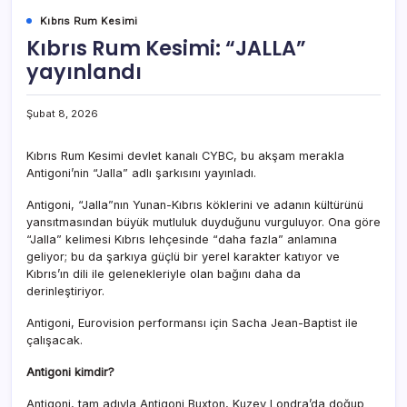
Kıbrıs Rum Kesimi
Kıbrıs Rum Kesimi: “JALLA”
yayınlandı
Şubat 8, 2026
Kıbrıs Rum Kesimi devlet kanalı CYBC, bu akşam merakla
Antigoni’nin “Jalla” adlı şarkısını yayınladı.
Antigoni, “Jalla”nın Yunan-Kıbrıs köklerini ve adanın kültürünü
yansıtmasından büyük mutluluk duyduğunu vurguluyor. Ona göre
“Jalla” kelimesi Kıbrıs lehçesinde “daha fazla” anlamına
geliyor; bu da şarkıya güçlü bir yerel karakter katıyor ve
Kıbrıs’ın dili ile gelenekleriyle olan bağını daha da
derinleştiriyor.
Antigoni, Eurovision performansı için Sacha Jean-Baptist ile
çalışacak.
Antigoni kimdir?
Antigoni, tam adıyla Antigoni Buxton, Kuzey Londra’da doğup