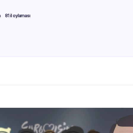
m
81 il oylaması