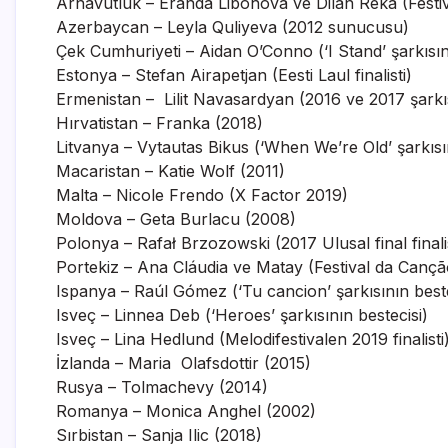
Arnavutluk – Eranda Libohova ve Dilan Reka (Festiv
Azerbaycan – Leyla Quliyeva (2012 sunucusu)
Çek Cumhuriyeti – Aidan O’Conno (‘I Stand’ şarkısın
Estonya – Stefan Airapetjan (Eesti Laul finalisti)
Ermenistan – Lilit Navasardyan (2016 ve 2017 şarkıs
Hırvatistan – Franka (2018)
Litvanya – Vytautas Bikus (‘When We’re Old’ şarkısın
Macaristan – Katie Wolf (2011)
Malta – Nicole Frendo (X Factor 2019)
Moldova – Geta Burlacu (2008)
Polonya – Rafał Brzozowski (2017 Ulusal final finalis
Portekiz – Ana Cláudia ve Matay (Festival da Canção 
Ispanya – Raúl Gómez (‘Tu cancion’ şarkısının beste
Isveç – Linnea Deb (‘Heroes’ şarkısının bestecisi)
Isveç – Lina Hedlund (Melodifestivalen 2019 finalisti
İzlanda – Maria Olafsdottir (2015)
Rusya – Tolmachevy (2014)
Romanya – Monica Anghel (2002)
Sırbistan – Sanja Ilic (2018)