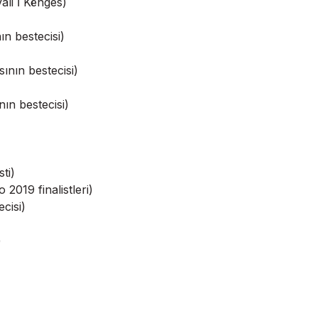
ali İ Kënges)
ın bestecisi)
ının bestecisi)
ın bestecisi)
ti)
2019 finalistleri)
cisi)
)