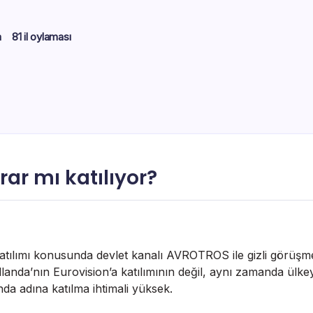
m
81 il oylaması
rar mı katılıyor?
 katılımı konusunda devlet kanalı AVROTROS ile gizli görüş
anda’nın Eurovision’a katılımının değil, aynı zamanda ülke
da adına katılma ihtimali yüksek.