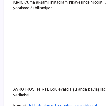
Klein, Cuma akşamı Instagram hikayesinde “Joost Kl
yapılmadığı bilinmiyor.
AVROTROS ise RTL Boulevard’a şu anda paylaşılacak h
verilmişti.
Kaynak:
RTL Boulevard
,
songfestivalweblog.nl