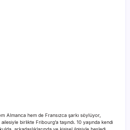
. Hem Almanca hem de Fransızca şarkı söylüyor,
lesiyle birlikte Fribourg’a taşındı. 10 yaşında kendi
da, arkadaşlıklarında ve kişisel ilgisiyle besledi.