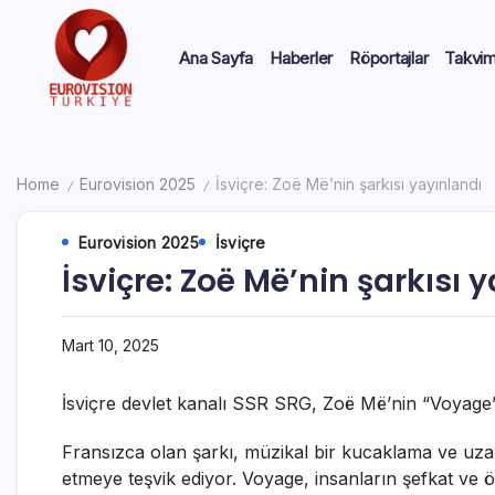
Ana Sayfa
Haberler
Röportajlar
Takvi
Home
Eurovision 2025
İsviçre: Zoë Më’nin şarkısı yayınlandı
/
/
Eurovision 2025
İsviçre
İsviçre: Zoë Më’nin şarkısı 
Mart 10, 2025
İsviçre devlet kanalı SSR SRG, Zoë Më’nin “Voyage”
Fransızca olan şarkı, müzikal bir kucaklama ve uzan
etmeye teşvik ediyor. Voyage, insanların şefkat ve 