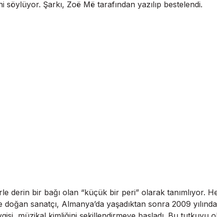
i söylüyor. Şarkı, Zoë Më tarafından yazılıp bestelendi.
rle derin bir bağı olan “küçük bir peri” olarak tanımlıyor
de doğan sanatçı, Almanya’da yaşadıktan sonra 2009 yılında ai
si, müzikal kimliğini şekillendirmeye başladı. Bu tutkuyu okul