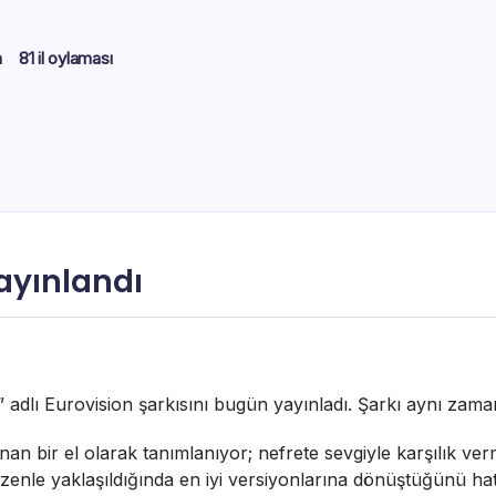
m
81 il oylaması
yayınlandı
 adlı Eurovision şarkısını bugün yayınladı. Şarkı aynı zam
an bir el olarak tanımlanıyor; nefrete sevgiyle karşılık ver
özenle yaklaşıldığında en iyi versiyonlarına dönüştüğünü hat