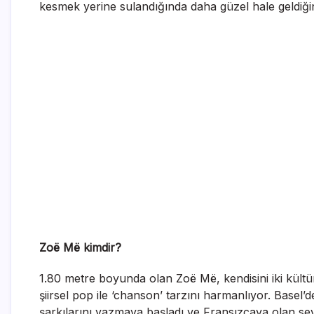
kesmek yerine sulandığında daha güzel hale geldiğin
Zoë Më kimdir?
1.80 metre boyunda olan Zoë Më, kendisini iki kültü
şiirsel pop ile ‘chanson’ tarzını harmanlıyor. Basel’
şarkılarını yazmaya başladı ve Fransızcaya olan sevgi