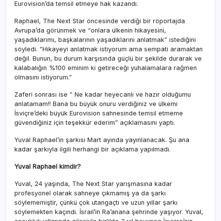
Eurovision’da temsil etmeye hak kazandı.
Raphael, The Next Star öncesinde verdiği bir röportajda
Avrupa’da görünmek ve “onlara ülkenin hikayesini,
yaşadıklarımı, başkalarının yaşadıklarını anlatmak” istediğini
söyledi. “Hikayeyi anlatmak istiyorum ama sempati aramaktan
değil. Bunun, bu durum karşısında güçlü bir şekilde durarak ve
kalabalığın %100 eminim ki getireceği yuhalamalara rağmen
olmasını istiyorum.”
Zaferi sonrası ise ” Ne kadar heyecanlı ve hazır olduğumu
anlatamam!! Bana bu büyük onuru verdiğiniz ve ülkemi
İsviçre’deki büyük Eurovision sahnesinde temsil etmeme
güvendiğiniz için teşekkür ederim” açıklamasını yaptı.
Yuval Raphael’ın şarkısı Mart ayında yayınlanacak. Şu ana
kadar şarkıyla ilgili herhangi bir açıklama yapılmadı.
Yuval Raphael kimdir?
Yuval, 24 yaşında, The Next Star yarışmasına kadar
profesyonel olarak sahneye çıkmamış ya da şarkı
söylememiştir, çünkü çok utangaçtı ve uzun yıllar şarkı
söylemekten kaçındı. İsrail’in Ra’anana şehrinde yaşıyor. Yuval,