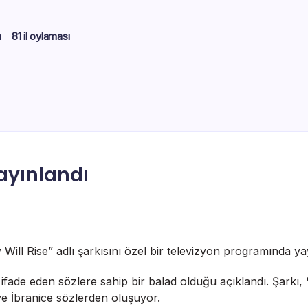
m
81 il oylaması
yayınlandı
Will Rise” adlı şarkısını özel bir televizyon programında yay
 ifade eden sözlere sahip bir balad olduğu açıklandı. Şarkı,
 ve İbranice sözlerden oluşuyor.