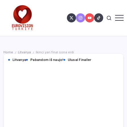
Home
Litvanya
Ikinci yarı final sona erdi
/
/
Litvanya
Pabandom iš naujo!
Ulusal Finaller