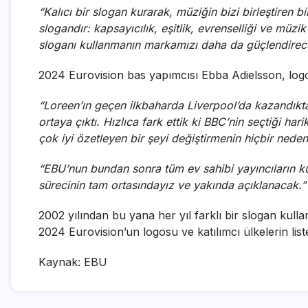
“Kalıcı bir slogan kurarak, müziğin bizi birleştiren 
slogandır: kapsayıcılık, eşitlik, evrenselliği ve müzik
sloganı kullanmanın markamızı daha da güçlendirece
2024 Eurovision bas yapımcısı Ebba Adielsson, logo
“Loreen’ın geçen ilkbaharda Liverpool’da kazandıktan 
ortaya çıktı. Hızlıca fark ettik ki BBC’nin seçtiği ha
çok iyi özetleyen bir şeyi değiştirmenin hiçbir nede
“EBU’nun bundan sonra tüm ev sahibi yayıncıların kul
sürecinin tam ortasındayız ve yakında açıklanacak.”
2002 yılından bu yana her yıl farklı bir slogan kulla
2024 Eurovision’un logosu ve katılımcı ülkelerin lis
Kaynak: EBU