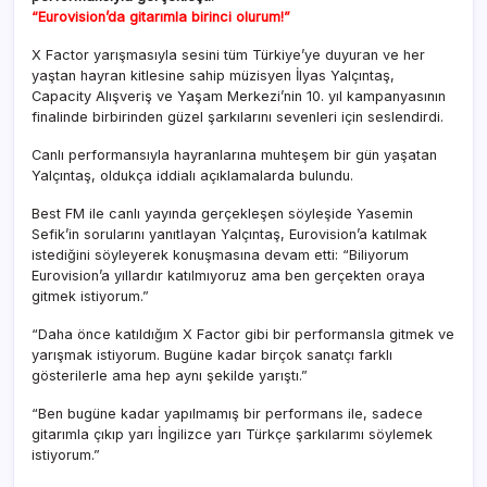
“Eurovision’da gitarımla birinci olurum!”
X Factor yarışmasıyla sesini tüm Türkiye’ye duyuran ve her
yaştan hayran kitlesine sahip müzisyen İlyas Yalçıntaş,
Capacity Alışveriş ve Yaşam Merkezi’nin 10. yıl kampanyasının
finalinde birbirinden güzel şarkılarını sevenleri için seslendirdi.
Canlı performansıyla hayranlarına muhteşem bir gün yaşatan
Yalçıntaş, oldukça iddialı açıklamalarda bulundu.
Best FM ile canlı yayında gerçekleşen söyleşide Yasemin
Sefik’in sorularını yanıtlayan Yalçıntaş, Eurovision’a katılmak
istediğini söyleyerek konuşmasına devam etti: “Biliyorum
Eurovision’a yıllardır katılmıyoruz ama ben gerçekten oraya
gitmek istiyorum.”
“Daha önce katıldığım X Factor gibi bir performansla gitmek ve
yarışmak istiyorum. Bugüne kadar birçok sanatçı farklı
gösterilerle ama hep aynı şekilde yarıştı.”
“Ben bugüne kadar yapılmamış bir performans ile, sadece
gitarımla çıkıp yarı İngilizce yarı Türkçe şarkılarımı söylemek
istiyorum.”