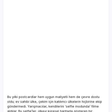
Bu yılki postcardlar hem uygun maliyetli hem de çevre dostu
oldu; ev sahibi ülke, çekim için katılımcı ülkelerin hiçbirine ekip
göndermedi. Yarışmacılar, kendilerini ‘selfie modunda’ filme
aldılar. Bu selfie’ler, ülkeyi küresel haritada gösteren bir