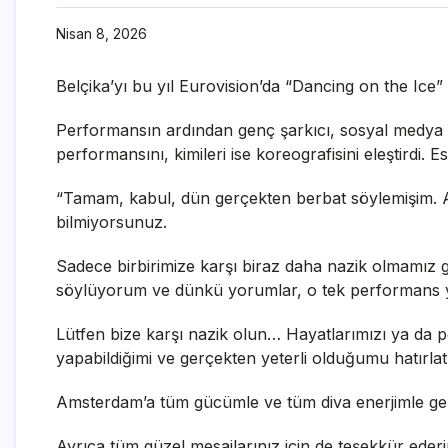
Nisan 8, 2026
Belçika’yı bu yıl Eurovision’da “Dancing on the Ice”
Performansın ardından genç şarkıcı, sosyal medya pla
performansını, kimileri ise koreografisini eleştirdi.
“Tamam, kabul, dün gerçekten berbat söylemişim. Ama
bilmiyorsunuz.
Sadece birbirimize karşı biraz daha nazik olmamız ge
söylüyorum ve dünkü yorumlar, o tek performans y
Lütfen bize karşı nazik olun… Hayatlarımızı ya da
yapabildiğimi ve gerçekten yeterli olduğumu hatırlat
Amsterdam’a tüm gücümle ve tüm diva enerjimle gel
Ayrıca tüm güzel mesajlarınız için de teşekkür ede