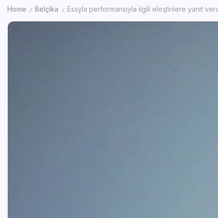
Home
Belçika
Essyla performansıyla ilgili eleştirilere yanıt ver
/
/