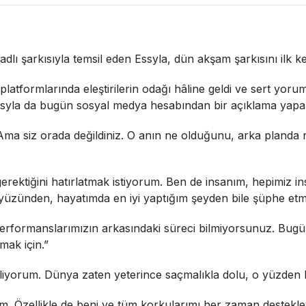
 adlı şarkısıyla temsil eden Essyla, dün akşam şarkısını ilk 
tformlarında eleştirilerin odağı hâline geldi ve sert yorumla
 Essyla da bugün sosyal medya hesabından bir açıklama yapara
 siz orada değildiniz. O anın ne olduğunu, arka planda neler
rektiğini hatırlatmak istiyorum. Ben de insanım, hepimiz ins
üzünden, hayatımda en iyi yaptığım şeyden bile şüphe et
 performanslarımızın arkasındaki süreci bilmiyorsunuz. Bu
mak için.”
iyorum. Dünya zaten yeterince saçmalıkla dolu, o yüzden k
rim. Özellikle de beni ve tüm korkularımı her zaman destek