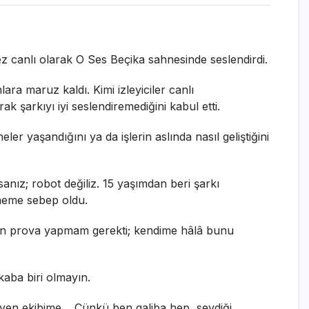
kez canlı olarak O Ses Beçika sahnesinde seslendirdi.
ra maruz kaldı. Kimi izleyiciler canlı
k şarkıyı iyi seslendiremediğini kabul etti.
 yaşandığını ya da işlerin aslında nasıl geliştiğini
anız; robot değiliz. 15 yaşımdan beri şarkı
meme sebep oldu.
gün prova yapmam gerekti; kendime hâlâ bunu
aba biri olmayın.
leyen ekibime… Çünkü ben galiba hep, sevdiği