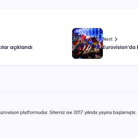
Next
ntılar açıklandı
Eurovision’da b
urovision platformudur. Sitemiz ise 2017 yılında yayına başlamıştır. B