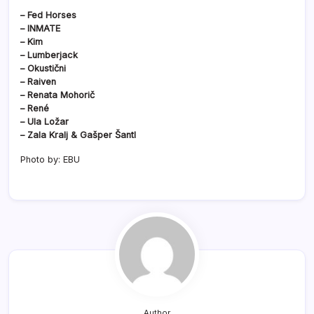
– Fed Horses
– INMATE
– Kim
– Lumberjack
– Okustični
– Raiven
– Renata Mohorič
– René
– Ula Ložar
– Zala Kralj & Gašper Šantl
Photo by: EBU
Author