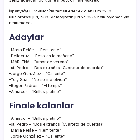
Sekiz adaydan dört tanesi büyük finale yükseldi.
İspanya’yı Eurovision’da temsil edecek olan isim %50
uluslararası jüri, %25 demografik jüri ve %25 halk oylamasıyla
belirlenecek.
Adaylar
-María Peláe – “Remitente”
-Dellacruz – “Beso en la mañana”
-MARLENA – “Amor de verano”
-st. Pedro – “Dos extraños (Cuarteto de cuerda)”
-Jorge González – “Caliente”
-Yoly Saa – “No se me olvida”
-Roger Padrós – “El temps”
-Almácor – “Brillos platino”
Finale kalanlar
-Almácor – “Brillos platino”
-st. Pedro – “Dos extraños (Cuarteto de cuerda)”
-María Peláe – “Remitente”
-Jorge González – “Caliente”