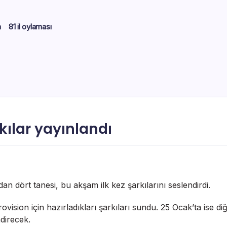
m
81 il oylaması
kılar yayınlandı
an dört tanesi, bu akşam ilk kez şarkılarını seslendirdi.
sion için hazırladıkları şarkıları sundu. 25 Ocak’ta ise diğ
ndirecek.