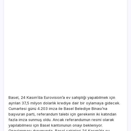
Basel, 24 Kasım’da Eurovision’a ev sahipliği yapabilmek için
ayrılan 37,5 milyon dolarlık krediye dair bir oylamaya gidecek.
Cumartesi günü 4.203 imza ile Basel Belediye Binası’na
başvuran parti, referandum talebi için gerekenin iki katından
fazla imza sunmuş oldu. Ancak referandumun resmi olarak
yapılabilmesi için Basel kantonunun onayı bekleniyor.
Onaylanması durumunda, Basel sakinleri 24 Kasım’da oy