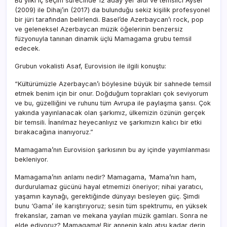
Bu yılki iç seçim sürecinde 12 aday yer aldı ve temsilci Aysel
(2009) ile Dihaj’ın (2017) da bulunduğu sekiz kişilik profesyonel
bir jüri tarafından belirlendi. Basel’de Azerbaycan’ı rock, pop
ve geleneksel Azerbaycan müzik öğelerinin benzersiz
füzyonuyla tanınan dinamik üçlü Mamagama grubu temsil
edecek.
Grubun vokalisti Asaf, Eurovision ile ilgili konuştu:
“Kültürümüzle Azerbaycan’ı böylesine büyük bir sahnede temsil
etmek benim için bir onur. Doğduğum toprakları çok seviyorum
ve bu, güzelliğini ve ruhunu tüm Avrupa ile paylaşma şansı. Çok
yakında yayınlanacak olan şarkımız, ülkemizin özünün gerçek
bir temsili. İnanılmaz heyecanlıyız ve şarkımızın kalıcı bir etki
bırakacağına inanıyoruz.”
Mamagama’nın Eurovision şarkısının bu ay içinde yayımlanması
bekleniyor.
Mamagama’nın anlamı nedir? Mamagama, ‘Mama’nın ham,
durdurulamaz gücünü hayal etmemizi öneriyor; nihai yaratıcı,
yaşamın kaynağı, gerektiğinde dünyayı besleyen güç. Şimdi
bunu ‘Gama’ ile karıştırıyoruz; sesin tüm spektrumu, en yüksek
frekanslar, zaman ve mekana yayılan müzik gamları. Sonra ne
elde ediyoruz? Mamagama! Bir annenin kalp atışı kadar derin