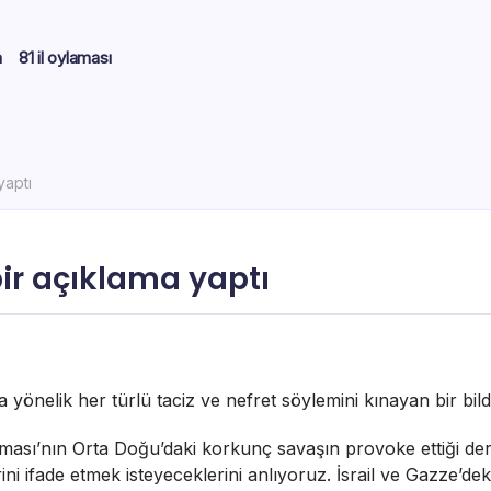
m
81 il oylaması
yaptı
bir açıklama yaptı
yönelik her türlü taciz ve nefret söylemini kınayan bir bildi
ışması’nın Orta Doğu’daki korkunç savaşın provoke ettiği der
i ifade etmek isteyeceklerini anlıyoruz. İsrail ve Gazze’dek