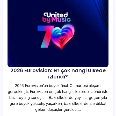
2026 Eurovision: En çok hangi ülkede
izlendi?
2026 Eurovision’un büyük finali Cumartesi akşamı
gerçekleşti. Eurovision en çok hangi ülkelerde izlendi işte
bazı reyting sonuçları. Bazı ülkelerde yayınlar geçen yıla
göre büyük yükseliş yaşarken, bazı ülkelerde ise dikkat
çeken düşüşler görüldü.…