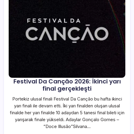
Festival Da Canção 2026: İkinci yarı
final gerçekleşti
Portekiz ulusal finali Festival Da Canção bu hafta ikinci
yarı finali ile devam etti. İki yarı finalden oluşan ulusal
finalde her yarı finalde 10 adaydan 5 tanesi final bileti için
yarışarak finale yükseldi. Adaylar Gonçalo Gomes –
“Doce Illusão”Silvana…