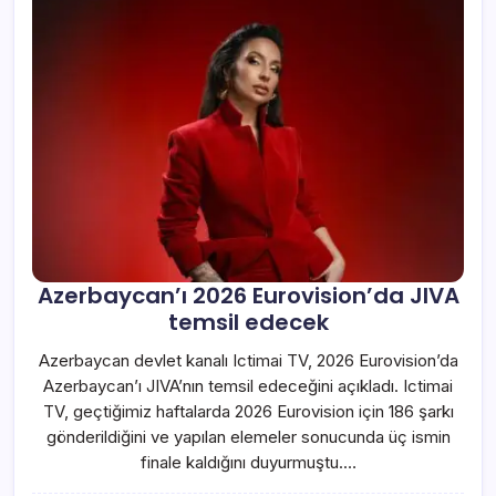
Azerbaycan’ı 2026 Eurovision’da JIVA
temsil edecek
Azerbaycan devlet kanalı Ictimai TV, 2026 Eurovision’da
Azerbaycan’ı JIVA’nın temsil edeceğini açıkladı. Ictimai
TV, geçtiğimiz haftalarda 2026 Eurovision için 186 şarkı
gönderildiğini ve yapılan elemeler sonucunda üç ismin
finale kaldığını duyurmuştu.…