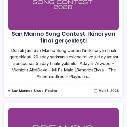
San Marino Song Contest: İkinci yarı
final gerçekleşti
Dün akşam San Marino Song Contest’in ikinci yarı finali
gerçekleşti. 20 aday şarkısını seslendirdi ve jüri oylaması
sonucunda 5 aday finale yükseldi. Adaylar Atwood –
Midnight AlibiDeva – Mi Fa Male L’AmericaElysa – The
AlchemistIIred – Playlist in…
San Marino
Ulusal Finaller
Mart 5, 2026