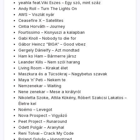
yeahla feat.Viki Eszes – Egy szó, mint száz
Andy Roll – Turn The Lights On
AWS – Viszlát nyár
Ceasefire X – Satellites
Cintia Horváth – Journey
Fourtissimo – Kisnyuszi a kalapban
Gabi Knoll – Nobody to die for
Gábor Heincz ”BIGA” – Good vibez
Gergely Dánielfy – Azt mondtad
Ham ko Ham – Bármerre jársz
Leander Kills – Nem szól harang
Living Room – Kirakat élet
Maszkura és a Tücsökraj – Nagybetus szavak
Maya ‘n’ Peti – Nekem te
Nemzenekar – Waiting
Nene zenekar – Mese a királyról
Nikoletta Szoke, Attila Kökény, Róbert Szakcsi Lakatos –
Életre kel
Noémo – Levegot
Nova Prospect – Vigyázó
Peet Project – Runaround
Odett Polgár – Aranyhal
Reni Tolvai – Crack My Code
Roland Gulyás – Hypnotized