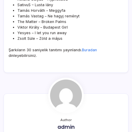
SativuS – Lusta lány
Tamás Horváth – Meggyfa
Tamás Vastag – Ne hagyj reményt
The Matter – Broken Palms
Viktor Király – Budapest Girl
Yesyes – I let you run away
Zsolt Süle – Zöld a május
Şarkıların 30 saniyelik tanıtımı yayınlandı.
Buradan
dinleyebilirsiniz.
Author
admin