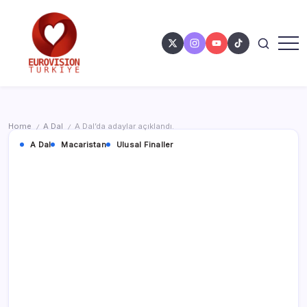
Home
A Dal
A Dal’da adaylar açıklandı.
/
/
A Dal
Macaristan
Ulusal Finaller