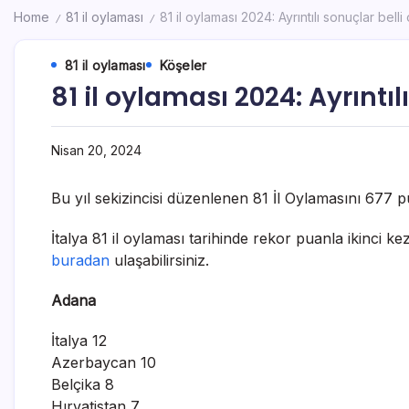
Home
81 il oylaması
81 il oylaması 2024: Ayrıntılı sonuçlar belli
/
/
81 il oylaması
Köşeler
81 il oylaması 2024: Ayrıntıl
Nisan 20, 2024
Bu yıl sekizincisi düzenlenen 81 İl Oylamasını 677 p
İtalya 81 il oylaması tarihinde rekor puanla ikinci ke
buradan
ulaşabilirsiniz.
Adana
İtalya 12
Azerbaycan 10
Belçika 8
Hırvatistan 7