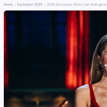
Home
Eurovision 2026
2026 Eurovision: Birinci yarı final gerç
/
/