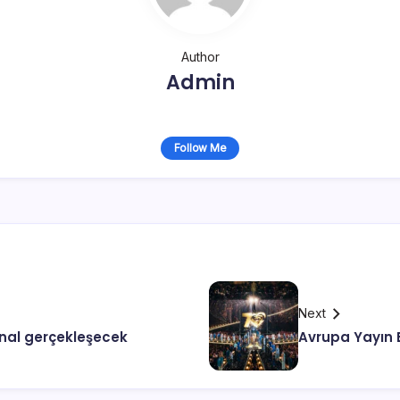
Author
Admin
Follow Me
Next
final gerçekleşecek
Avrupa Yayın B