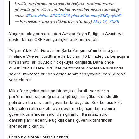
İsrail’in performansı sırasında bağıran protestocunun
güvenlik görevlileri tarafından arenadan dışarı çıkarıldığı
anlar.
#Eurovision
#ESC2026
pic.twitter.com/8bOpajttbP
— Eurovision Türkiye (@EurovisnTurkey)
May 12, 2026
Yaşanan olayların ardından Avrupa Yayın Birliği ile Avusturya
devlet kanalı ORF konuya ilişkin açıklama yaptı.
“Viyana’daki 70. Eurovision Şarkı Yarışması’nın birinci yarı
finalinde Wiener Stadthalle’de bulunan 10 bin izleyici, bu akşam
tüm sanatçıları büyük bir coşkuyla karşıladı. Daha önce
duyurulduğu üzere ORF, her performans öncesi ve sırasında
seyirci mikrofonlarından gelen temiz ses yayınını canlı olarak
vermektedir.
Mikrofona yakın bulunan bir seyirci, İsrailli sanatçının
performansı başladığı sırada görüşlerini yüksek sesle dile
getirdi ve bu ses canlı yayında da duyuldu. Söz konusu kişi,
izleyicileri rahatsız etmeye devam ettiği için daha sonra
güvenlik tarafından salondan çıkarıldı. Rahatsız edici
davranışları nedeniyle üç kişi daha güvenlik tarafından
arenadan çıkarıldı.”
Photo by: Sarah Louise Bennett