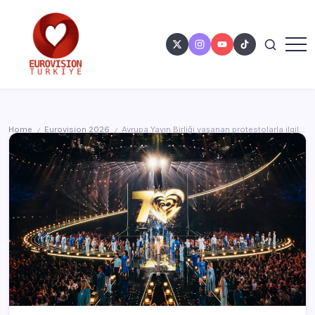
Home
Eurovision 2026
Avrupa Yayın Birliği yaşanan protestolarla ilgili açıklama yaptı
/
/