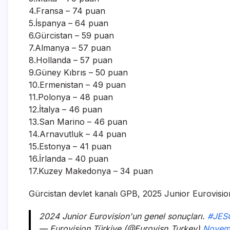
4.Fransa – 74 puan
5.İspanya – 64 puan
6.Gürcistan – 59 puan
7.Almanya – 57 puan
8.Hollanda – 57 puan
9.Güney Kıbrıs – 50 puan
10.Ermenistan – 49 puan
11.Polonya – 48 puan
12.İtalya – 46 puan
13.San Marino – 46 puan
14.Arnavutluk – 44 puan
15.Estonya – 41 puan
16.İrlanda – 40 puan
17.Kuzey Makedonya – 34 puan
Gürcistan devlet kanalı GPB, 2025 Junior Eurovision’
2024 Junior Eurovision'un genel sonuçları.
#JES
— Eurovision Türkiye (@Eurovisn_Turkey)
Novemb