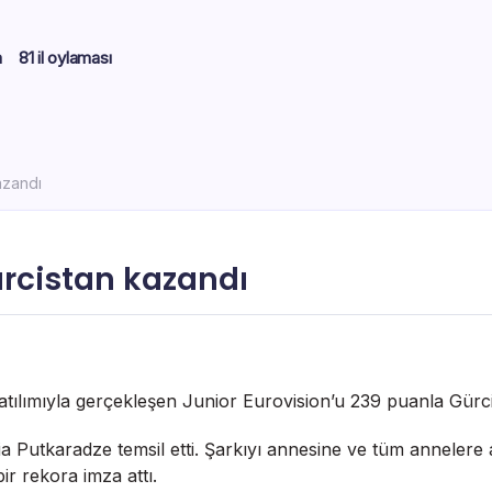
m
81 il oylaması
azandı
ürcistan kazandı
tılımıyla gerçekleşen Junior Eurovision’u 239 puanla Gürc
a Putkaradze temsil etti. Şarkıyı annesine ve tüm annelere a
r rekora imza attı.