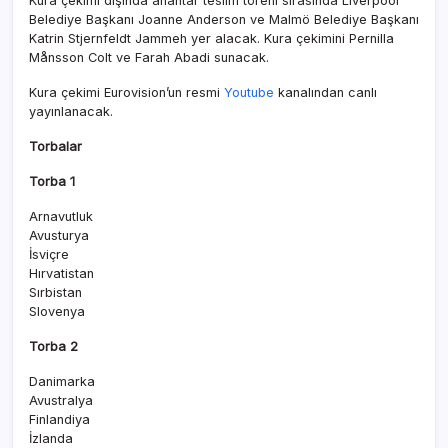
Kura çekimi dışında anahtar teslim töreni sırasında Liverpool
Belediye Başkanı Joanne Anderson ve Malmö Belediye Başkanı
Katrin Stjernfeldt Jammeh yer alacak. Kura çekimini Pernilla
Månsson Colt ve Farah Abadi sunacak.
Kura çekimi Eurovision’un resmi
Youtube
kanalından canlı
yayınlanacak.
Torbalar
Torba 1
Arnavutluk
Avusturya
İsviçre
Hırvatistan
Sırbistan
Slovenya
Torba 2
Danimarka
Avustralya
Finlandiya
İzlanda