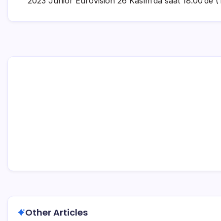
2023 Junior Eurovision 26 Kasım’da saat 18.00’de (
Other Articles