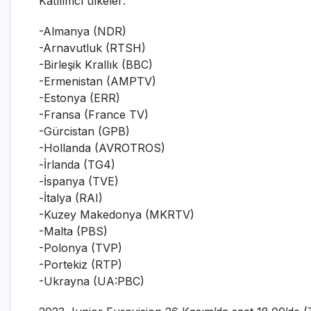
Katılımcı ülkeler:
-Almanya (NDR)
-Arnavutluk (RTSH)
-Birleşik Krallık (BBC)
-Ermenistan (AMPTV)
-Estonya (ERR)
-Fransa (France TV)
-Gürcistan (GPB)
-Hollanda (AVROTROS)
-İrlanda (TG4)
-İspanya (TVE)
-İtalya (RAI)
-Kuzey Makedonya (MKRTV)
-Malta (PBS)
-Polonya (TVP)
-Portekiz (RTP)
-Ukrayna (UA:PBC)