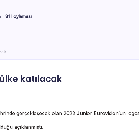
m
81 il oylaması
acak
 ülke katılacak
hrinde gerçekleşecek olan 2023 Junior Eurovision’un logosun
duğu açıklanmıştı.