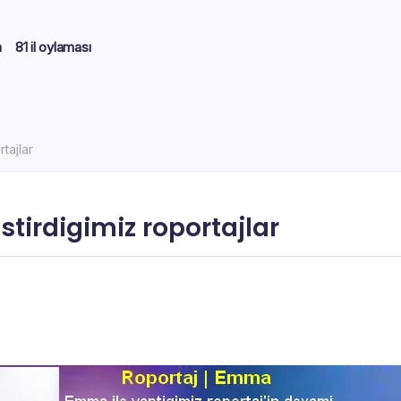
m
81 il oylaması
rtajlar
estirdigimiz roportajlar