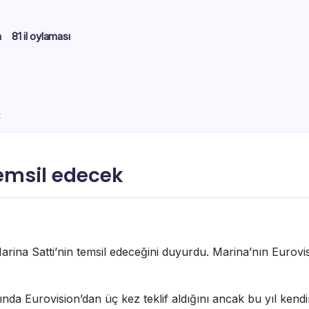
m
81 il oylaması
k
temsil edecek
rina Satti’nin temsil edeceğini duyurdu. Marina’nın Eurovis
a Eurovision’dan üç kez teklif aldığını ancak bu yıl kendini ha