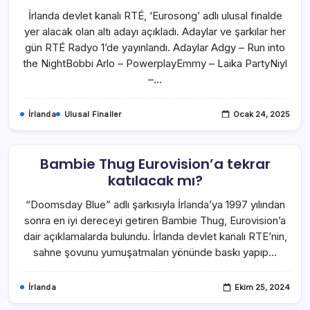
İrlanda devlet kanalı RTÉ, ‘Eurosong’ adlı ulusal finalde
yer alacak olan altı adayı açıkladı. Adaylar ve şarkılar her
gün RTÉ Radyo 1’de yayınlandı. Adaylar Adgy – Run into
the NightBobbi Arlo – PowerplayEmmy – Laika PartyNiyl
–…
İrlanda
Ulusal Finaller
Ocak 24, 2025
Bambie Thug Eurovision’a tekrar
katılacak mı?
“Doomsday Blue” adlı şarkısıyla İrlanda’ya 1997 yılından
sonra en iyi dereceyi getiren Bambie Thug, Eurovision’a
dair açıklamalarda bulundu. İrlanda devlet kanalı RTE’nin,
sahne şovunu yumuşatmaları yönünde baskı yapıp…
İrlanda
Ekim 25, 2024