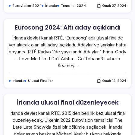
Eurovision 2024
İrlanda
Temsilci 2024
Ocak 27, 2024
Eurosong 2024: Altı aday açıklandı
İrlanda devlet kanalı RTÉ, ‘Eurosong’ adlı ulusal finalde
yer alacak olan altı adayı açıkladı. Adaylar ve şarkılar hafta
boyunca RTÉ Radyo 1’de yayınlandı. Adaylar 1.Erica-Cody
– Love Me Like I Do2.Ailsha – Go Tobann3.Isabella
Kearney…
İrlanda
Ulusal Finaller
Ocak 12, 2024
İrlanda ulusal final düzenleyecek
İrlanda devlet kanalı RTE, 2015’den beri ilk kez ulusal final
düzenleyecek. Ülkenin 2022 Eurovision temsilcisi The
Late Late Show’da özel bir bölümle seçilecek. İrlanda
delegasyon başkanı Michael Kealy bu konu hakkında