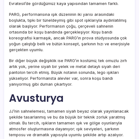
Evratesil’de gördüğümüz kaya yapısından tamamen farklı.
PARG, performansına ışık düzeninin iki yarısı arasındaki
boşlukta, tıpkı bir tüneldeymiş gibi spot ışıklarıyla aydınlatılmış
olarak başlıyor. Performansın çoğu, çerçeveli sahnenin
ortasında bir koşu bandında gerçekleşiyor. Koşu bandı
koreografisi karmaşık, ancak PARG’ın prova stüdyosunda çok
yoğun çalıştığı belli ve bütün konsept, şarkının hızı ve enerjisiyle
gerçekten uyumlu.
Bir diğer büyük değişiklik ise PARG’ın kostümü; tek omuzlu zırh
artık yok, yerine siyah bir yelek ve metal detaylı siyah deri
pantolon tercih etmiş. Büyük notanın sonunda, lego ışıkları
yükseliyor. Performansta alevler var, sonra koşu bandı
yanıyormuş gibi duman çıkartıyor.
Avusturya
JJ’nin sahnelemesi, tamamen siyah beyaz olarak yayınlanacak
şekilde tasarlanmış ve bu da büyük bir teknik zorluk yaratmış
olmalı. Bu tercih, ışıkların tamamen ışık ve gölge oyunlarıyla
atmosfer oluşturmasına dayanıyor; ışık seviyeleri, şarkının
temposu ve dramatik yapısıyla uyumlu şekilde artıp azalıyor.