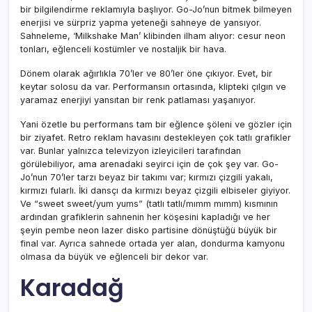
bir bilgilendirme reklamıyla başlıyor. Go-Jo’nun bitmek bilmeyen
enerjisi ve sürpriz yapma yeteneği sahneye de yansıyor.
Sahneleme, ‘Milkshake Man’ klibinden ilham alıyor: cesur neon
tonları, eğlenceli kostümler ve nostaljik bir hava.
Dönem olarak ağırlıkla 70’ler ve 80’ler öne çıkıyor. Evet, bir
keytar solosu da var. Performansın ortasında, klipteki çılgın ve
yaramaz enerjiyi yansıtan bir renk patlaması yaşanıyor.
Yani özetle bu performans tam bir eğlence şöleni ve gözler için
bir ziyafet. Retro reklam havasını destekleyen çok tatlı grafikler
var. Bunlar yalnızca televizyon izleyicileri tarafından
görülebiliyor, ama arenadaki seyirci için de çok şey var. Go-
Jo’nun 70’ler tarzı beyaz bir takımı var; kırmızı çizgili yakalı,
kırmızı fularlı. İki dansçı da kırmızı beyaz çizgili elbiseler giyiyor.
Ve “sweet sweet/yum yums” (tatlı tatlı/mımm mımm) kısmının
ardından grafiklerin sahnenin her köşesini kapladığı ve her
şeyin pembe neon lazer disko partisine dönüştüğü büyük bir
final var. Ayrıca sahnede ortada yer alan, dondurma kamyonu
olmasa da büyük ve eğlenceli bir dekor var.
Karadağ