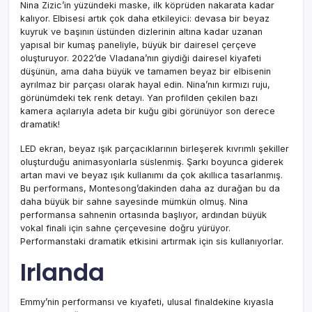
Nina Zizic’in yüzündeki maske, ilk köprüden nakarata kadar
kalıyor. Elbisesi artık çok daha etkileyici: devasa bir beyaz
kuyruk ve başının üstünden dizlerinin altına kadar uzanan
yapısal bir kumaş paneliyle, büyük bir dairesel çerçeve
oluşturuyor. 2022’de Vladana’nın giydiği dairesel kiyafeti
düşünün, ama daha büyük ve tamamen beyaz bir elbisenin
ayrılmaz bir parçası olarak hayal edin. Nina’nın kırmızı ruju,
görünümdeki tek renk detayı. Yan profilden çekilen bazı
kamera açılarıyla adeta bir kuğu gibi görünüyor son derece
dramatik!
LED ekran, beyaz ışık parçacıklarının birleşerek kıvrımlı şekiller
oluşturduğu animasyonlarla süslenmiş. Şarkı boyunca giderek
artan mavi ve beyaz ışık kullanımı da çok akıllıca tasarlanmış.
Bu performans, Montesong’dakinden daha az durağan bu da
daha büyük bir sahne sayesinde mümkün olmuş. Nina
performansa sahnenin ortasında başlıyor, ardından büyük
vokal finali için sahne çerçevesine doğru yürüyor.
Performanstaki dramatik etkisini artırmak için sis kullanıyorlar.
Irlanda
Emmy’nin performansı ve kıyafeti, ulusal finaldekine kıyasla