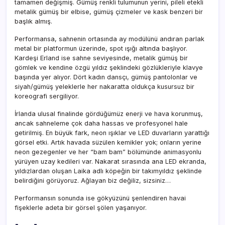
tamamen değişmiş. Gümüş renkli tulumunun yerini, pileli etekli
metalik gümüş bir elbise, gümüş çizmeler ve kask benzeri bir
başlık almış.
Performansa, sahnenin ortasında ay modülünü andıran parlak
metal bir platformun üzerinde, spot ışığı altında başlıyor.
Kardeşi Erland ise sahne seviyesinde, metalik gümüş bir
gömlek ve kendine özgü yıldız şeklindeki gözlükleriyle klavye
başında yer alıyor. Dört kadın dansçı, gümüş pantolonlar ve
siyah/gümüş yeleklerle her nakaratta oldukça kusursuz bir
koreografi sergiliyor.
İrlanda ulusal finalinde gördüğümüz enerji ve hava korunmuş,
ancak sahneleme çok daha hassas ve profesyonel hale
getirilmiş. En büyük fark, neon ışıklar ve LED duvarların yarattığı
görsel etki. Artık havada süzülen kemikler yok; onların yerine
neon gezegenler ve her “bam bam” bölümünde animasyonlu
yürüyen uzay kedileri var. Nakarat sırasında ana LED ekranda,
yıldızlardan oluşan Laika adlı köpeğin bir takımyıldız şeklinde
belirdiğini görüyoruz. Ağlayan biz değiliz, sizsiniz…
Performansın sonunda ise gökyüzünü şenlendiren havai
fişeklerle adeta bir görsel şölen yaşanıyor.