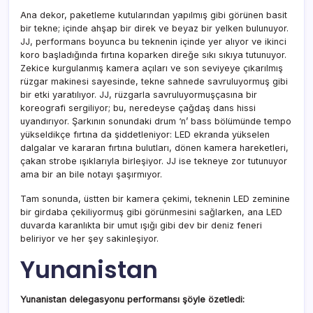
Ana dekor, paketleme kutularından yapılmış gibi görünen basit
bir tekne; içinde ahşap bir direk ve beyaz bir yelken bulunuyor.
JJ, performans boyunca bu teknenin içinde yer alıyor ve ikinci
koro başladığında fırtına koparken direğe sıkı sıkıya tutunuyor.
Zekice kurgulanmış kamera açıları ve son seviyeye çıkarılmış
rüzgar makinesi sayesinde, tekne sahnede savruluyormuş gibi
bir etki yaratılıyor. JJ, rüzgarla savruluyormuşçasına bir
koreografi sergiliyor; bu, neredeyse çağdaş dans hissi
uyandırıyor. Şarkının sonundaki drum ‘n’ bass bölümünde tempo
yükseldikçe fırtına da şiddetleniyor: LED ekranda yükselen
dalgalar ve kararan fırtına bulutları, dönen kamera hareketleri,
çakan strobe ışıklarıyla birleşiyor. JJ ise tekneye zor tutunuyor
ama bir an bile notayı şaşırmıyor.
Tam sonunda, üstten bir kamera çekimi, teknenin LED zeminine
bir girdaba çekiliyormuş gibi görünmesini sağlarken, ana LED
duvarda karanlıkta bir umut ışığı gibi dev bir deniz feneri
beliriyor ve her şey sakinleşiyor.
Yunanistan
Yunanistan delegasyonu performansı şöyle özetledi: