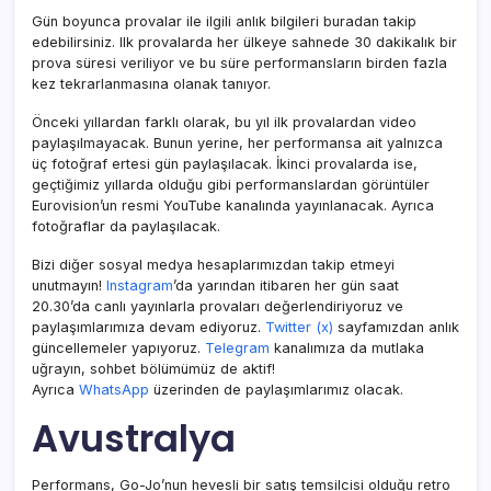
Gün boyunca provalar ile ilgili anlık bilgileri buradan takip
edebilirsiniz. Ilk provalarda her ülkeye sahnede 30 dakikalık bir
prova süresi veriliyor ve bu süre performansların birden fazla
kez tekrarlanmasına olanak tanıyor.
Önceki yıllardan farklı olarak, bu yıl ilk provalardan video
paylaşılmayacak. Bunun yerine, her performansa ait yalnızca
üç fotoğraf ertesi gün paylaşılacak. İkinci provalarda ise,
geçtiğimiz yıllarda olduğu gibi performanslardan görüntüler
Eurovision’un resmi YouTube kanalında yayınlanacak. Ayrıca
fotoğraflar da paylaşılacak.
Bizi diğer sosyal medya hesaplarımızdan takip etmeyi
unutmayın!
Instagram
’da yarından itibaren her gün saat
20.30’da canlı yayınlarla provaları değerlendiriyoruz ve
paylaşımlarımıza devam ediyoruz.
Twitter (x)
sayfamızdan anlık
güncellemeler yapıyoruz.
Telegram
kanalımıza da mutlaka
uğrayın, sohbet bölümümüz de aktif!
Ayrıca
WhatsApp
üzerinden de paylaşımlarımız olacak.
Avustralya
Performans, Go-Jo’nun hevesli bir satış temsilcisi olduğu retro