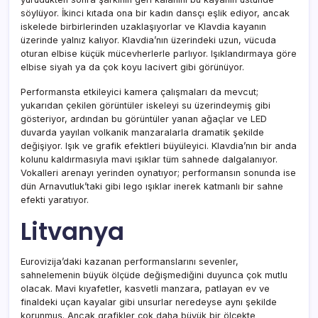
söylüyor. İkinci kıtada ona bir kadın dansçı eşlik ediyor, ancak
iskelede birbirlerinden uzaklaşıyorlar ve Klavdia kayanın
üzerinde yalnız kalıyor. Klavdia’nın üzerindeki uzun, vücuda
oturan elbise küçük mücevherlerle parlıyor. Işıklandırmaya göre
elbise siyah ya da çok koyu lacivert gibi görünüyor.
Performansta etkileyici kamera çalışmaları da mevcut;
yukarıdan çekilen görüntüler iskeleyi su üzerindeymiş gibi
gösteriyor, ardından bu görüntüler yanan ağaçlar ve LED
duvarda yayılan volkanik manzaralarla dramatik şekilde
değişiyor. Işık ve grafik efektleri büyüleyici. Klavdia’nın bir anda
kolunu kaldırmasıyla mavi ışıklar tüm sahnede dalgalanıyor.
Vokalleri arenayı yerinden oynatıyor; performansın sonunda ise
dün Arnavutluk’taki gibi lego ışıklar inerek katmanlı bir sahne
efekti yaratıyor.
Litvanya
Eurovizija’daki kazanan performanslarını sevenler,
sahnelemenin büyük ölçüde değişmediğini duyunca çok mutlu
olacak. Mavi kıyafetler, kasvetli manzara, patlayan ev ve
finaldeki uçan kayalar gibi unsurlar neredeyse aynı şekilde
korunmuş. Ancak grafikler çok daha büyük bir ölçekte