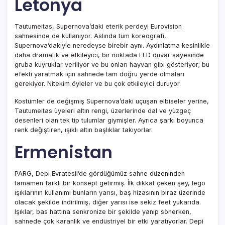
Letonya
Tautumeitas, Supernova’daki eterik perdeyi Eurovision
sahnesinde de kullanıyor. Aslında tüm koreografi,
Supernova’dakiyle neredeyse birebir aynı. Aydınlatma kesinlikle
daha dramatik ve etkileyici, bir noktada LED duvar sayesinde
gruba kuyruklar veriliyor ve bu onları hayvan gibi gösteriyor; bu
efekti yaratmak için sahnede tam doğru yerde olmaları
gerekiyor. Nitekim öyleler ve bu çok etkileyici duruyor.
Kostümler de değişmiş Supernova’daki uçuşan elbiseler yerine,
Tautumeitas üyeleri altın rengi, üzerlerinde dal ve yüzgeç
desenleri olan tek tip tulumlar giymişler. Ayrıca şarkı boyunca
renk değiştiren, ışıklı altın başlıklar takıyorlar.
Ermenistan
PARG, Depi Evratesil’de gördüğümüz sahne düzeninden
tamamen farklı bir konsept getirmiş. İlk dikkat çeken şey, lego
ışıklarının kullanımı bunların yarısı, baş hizasının biraz üzerinde
olacak şekilde indirilmiş, diğer yarısı ise sekiz feet yukarıda.
Işıklar, bas hattına senkronize bir şekilde yanıp sönerken,
sahnede çok karanlık ve endüstriyel bir etki yaratıyorlar. Depi