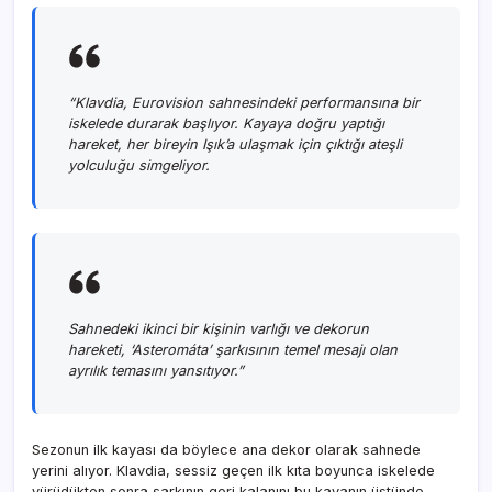
“Klavdia, Eurovision sahnesindeki performansına bir
iskelede durarak başlıyor. Kayaya doğru yaptığı
hareket, her bireyin Işık’a ulaşmak için çıktığı ateşli
yolculuğu simgeliyor.
Sahnedeki ikinci bir kişinin varlığı ve dekorun
hareketi, ‘Asteromáta’ şarkısının temel mesajı olan
ayrılık temasını yansıtıyor.”
Sezonun ilk kayası da böylece ana dekor olarak sahnede
yerini alıyor. Klavdia, sessiz geçen ilk kıta boyunca iskelede
yürüdükten sonra şarkının geri kalanını bu kayanın üstünde