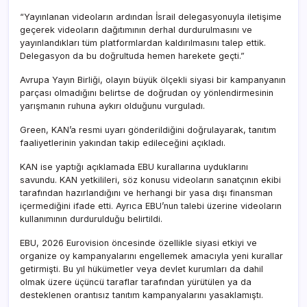
“Yayınlanan videoların ardından İsrail delegasyonuyla iletişime
geçerek videoların dağıtımının derhal durdurulmasını ve
yayınlandıkları tüm platformlardan kaldırılmasını talep ettik.
Delegasyon da bu doğrultuda hemen harekete geçti.”
Avrupa Yayın Birliği, olayın büyük ölçekli siyasi bir kampanyanın
parçası olmadığını belirtse de doğrudan oy yönlendirmesinin
yarışmanın ruhuna aykırı olduğunu vurguladı.
Green, KAN’a resmi uyarı gönderildiğini doğrulayarak, tanıtım
faaliyetlerinin yakından takip edileceğini açıkladı.
KAN ise yaptığı açıklamada EBU kurallarına uyduklarını
savundu. KAN yetkilileri, söz konusu videoların sanatçının ekibi
tarafından hazırlandığını ve herhangi bir yasa dışı finansman
içermediğini ifade etti. Ayrıca EBU’nun talebi üzerine videoların
kullanımının durdurulduğu belirtildi.
EBU, 2026 Eurovision öncesinde özellikle siyasi etkiyi ve
organize oy kampanyalarını engellemek amacıyla yeni kurallar
getirmişti. Bu yıl hükümetler veya devlet kurumları da dahil
olmak üzere üçüncü taraflar tarafından yürütülen ya da
desteklenen orantısız tanıtım kampanyalarını yasaklamıştı.