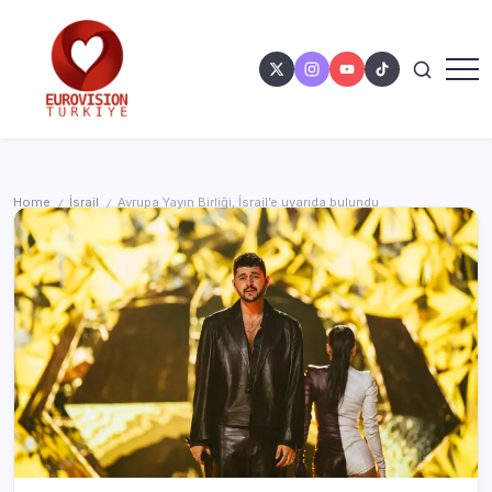
Home
İsrail
Avrupa Yayın Birliği, İsrail’e uyarıda bulundu
/
/