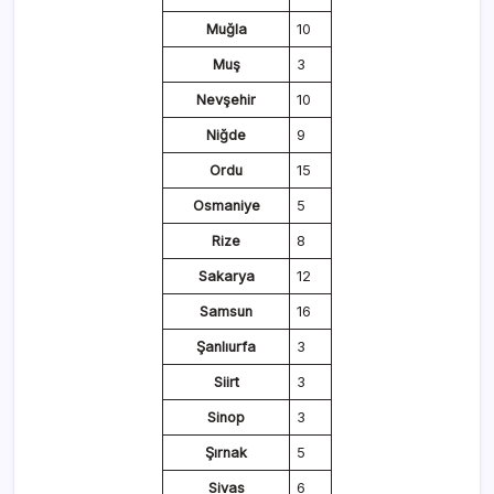
Muğla
10
Muş
3
Nevşehir
10
Niğde
9
Ordu
15
Osmaniye
5
Rize
8
Sakarya
12
Samsun
16
Şanlıurfa
3
Siirt
3
Sinop
3
Şırnak
5
Sivas
6