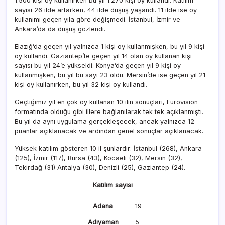
1.500 kişi oy kullanırken bu yıl 1.270 kişi oy kullandı. Katılım
sayısı 26 ilde artarken, 44 ilde düşüş yaşandı. 11 ilde ise oy
kullanımı geçen yıla göre değişmedi. İstanbul, İzmir ve
Ankara’da da düşüş gözlendi.
Elazığ’da geçen yıl yalnızca 1 kişi oy kullanmışken, bu yıl 9 kişi
oy kullandı. Gaziantep’te geçen yıl 14 olan oy kullanan kişi
sayısı bu yıl 24’e yükseldi. Konya’da geçen yıl 9 kişi oy
kullanmışken, bu yıl bu sayı 23 oldu. Mersin’de ise geçen yıl 21
kişi oy kullanırken, bu yıl 32 kişi oy kullandı.
Geçtiğimiz yıl en çok oy kullanan 10 ilin sonuçları, Eurovision
formatında olduğu gibi illere bağlanılarak tek tek açıklanmıştı.
Bu yıl da aynı uygulama gerçekleşecek, ancak yalnızca 12
puanlar açıklanacak ve ardından genel sonuçlar açıklanacak.
Yüksek katılım gösteren 10 il şunlardır: İstanbul (268), Ankara
(125), İzmir (117), Bursa (43), Kocaeli (32), Mersin (32),
Tekirdağ (31) Antalya (30), Denizli (25), Gaziantep (24).
Katılım sayısı
Adana
19
Adıyaman
5