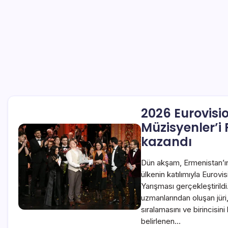
2026 Eurovisi
Müzisyenler’i
kazandı
Dün akşam, Ermenistan’ın
ülkenin katılımıyla Eurov
Yarışması gerçekleştirildi
uzmanlarından oluşan jüri,
sıralamasını ve birincisini 
belirlenen…