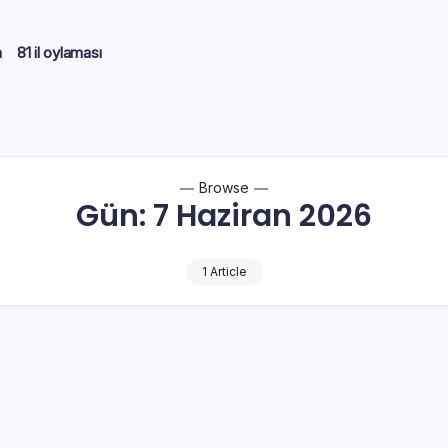
m
81 il oylaması
Browse
Gün:
7 Haziran 2026
1 Article