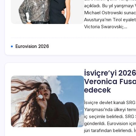
açıkladı. Bu yıl yarışmayı
Michael Ostrowski sunac
Avusturya’nın Tirol eyale
Victoria Swarovski;…
Eurovision 2026
İsviçre’yi 202
Veronica Fusa
edecek
İsviçre devlet kanalı SRG
Yarışması’nda ülkeyi tems
iç seçimle belirledi. SR
gönderildi. Eurovision için
jüri tarafından belirlendi. 