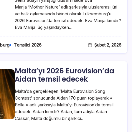
Sekiz adayın yarıştığı ulusal finalde Eva
Marija ‘Mother Nature’ adlı şarkısıyla uluslararası jüri
ve halk oylamasında birinci olarak Lüksemburg‘u
2026 Eurovision’da temsil edecek. Eva Marija kimdir?
Eva Marija, üç yaşındayken…
Şubat 2, 2026
burg
Temsilci 2026
Malta’yı 2026 Eurovision’da
Aidan temsil edecek
Malta’da gerçekleşen ‘Malta Eurovision Song
Contest’ sonucunda Aidan 170 puan toplayarak «
Bella » adlı şarkısıyla Malta’yı Eurovision’da temsil
edecek. Aidan kimdir? Aidan, tam adıyla Aidan
Cassar, Malta doğumlu bir şarkıcı…