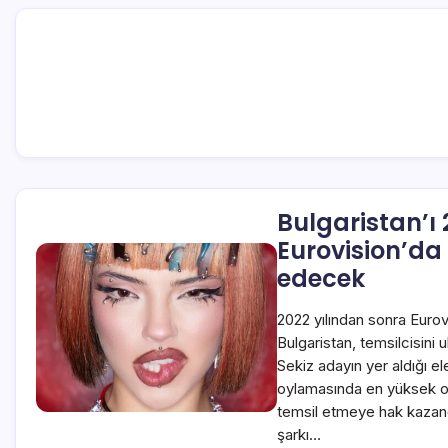
Bulgaristan’ı
Eurovision’da
edecek
2022 yılından sonra Eurov
Bulgaristan, temsilcisini ul
Sekiz adayın yer aldığı 
oylamasında en yüksek oy
temsil etmeye hak kazand
şarkı…