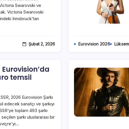
 Victoria Swarovski ve
ak. Victoria Swarovski
tindeki Innsbruck’tan
Şubat 2, 2026
Eurovision 2026
Lüksem
6 Eurovision’da
ro temsil
 SSR, 2026 Eurovision Şarkı
il edecek sanatçı ve şarkıyı
G SSR’ye toplam 493 şarkı
 seçilen şarkı uluslararası bir
İsviçre’yi…