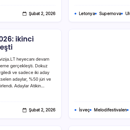
Şubat 2, 2026
Letonya
Supernova
Ul
026: ikinci
eşti
rovizija.LT heyecanı devam
eleme gerçekleşti. Dokuz
giledi ve sadece iki aday
kselen adaylar, %50 jüri ve
rlendi. Adaylar Atikin…
Şubat 2, 2026
İsveç
Melodifestivalen