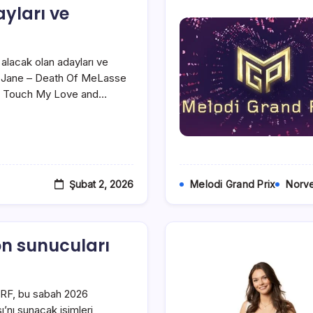
yları ve
alacak olan adayları ve
ka Jane – Death Of MeLasse
r – Touch My Love and…
Şubat 2, 2026
Melodi Grand Prix
Norv
on sunucuları
ORF, bu sabah 2026
ı’nı sunacak isimleri