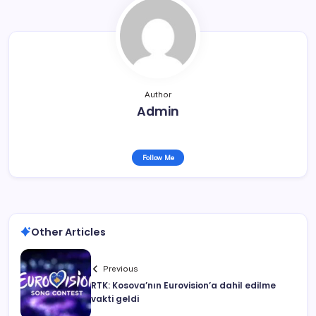
Author
Admin
Follow Me
Other Articles
Previous
RTK: Kosova’nın Eurovision’a dahil edilme
vakti geldi