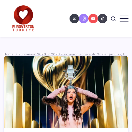
Home
Eurovision 2026
2026 Eurovision sona erdi: Gözler şimdi üç büyük yarışmada
/
/