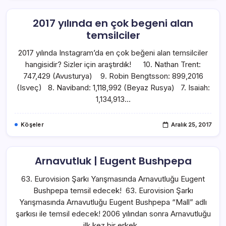
2017 yılında en çok begeni alan
temsilciler
2017 yılında Instagram’da en çok beğeni alan temsilciler
hangisidir? Sizler için araştırdık! 10. Nathan Trent:
747,429 (Avusturya) 9. Robin Bengtsson: 899,2016
(Isveç) 8. Naviband: 1,118,992 (Beyaz Rusya) 7. Isaiah:
1,134,913…
Köşeler
Aralık 25, 2017
Arnavutluk | Eugent Bushpepa
63. Eurovision Şarkı Yarışmasında Arnavutluğu Eugent
Bushpepa temsil edecek! 63. Eurovision Şarkı
Yarışmasında Arnavutluğu Eugent Bushpepa “Mall” adlı
şarkısı ile temsil edecek! 2006 yılından sonra Arnavutluğu
ilk kez bir erkek…