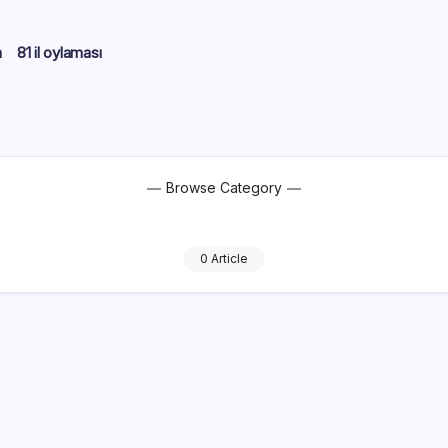
m
81 il oylaması
Browse Category
0 Article